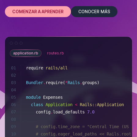
COMENZAR A APRENDER
CONOCER MÁS
application.rb
routes.rb
01
require 
rails/all
02
03
Bundler
.
require(
*
Rails
.
groups)
04
05
module 
Expenses
06
  class 
Application
 < 
Rails
::Application
07
    config
.
load_defaults
 7.0
08
09
    # config.time_zone = "Central Time (US & 
10
    # config.eager_load_paths << Rails.root.j