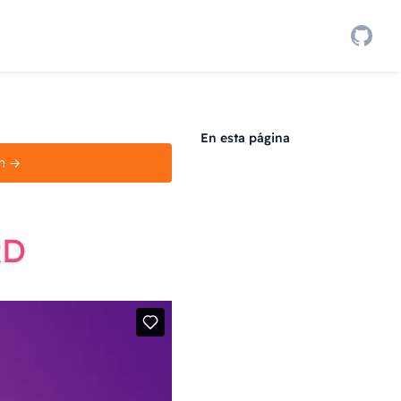
En esta página
ón →
RD