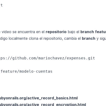
t

e video se encuentra en el
repositorio
bajo el
branch
featu
digo localmente clona el repositorio, cambia el
branch
y sigu
ps://github.com/mariochavez/expenses.git 

feature/modelo-cuentas

rubyonrails.org/active_record_basics.html
rubyonrails.org/active_record_encryption.html