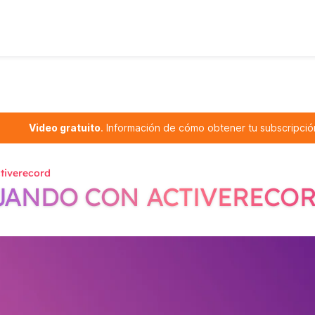
Video gratuito
. Información de cómo obtener tu subscripci
ctiverecord
JANDO CON ACTIVERECO